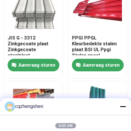
Over ons
Fabrieksreis
JIS G - 3312
PPGI PPGL
Zinkgecoate plaat
Kleurbedekte stalen
Zinkgecoate
plaat BSI UL Ppgi
Kwaliteitscontrole
staalplaat
Stalen spoel
gegalvaniseerd
Aanvraag sturen
Aanvraag sturen
metaaldakplaat
Contacteer ons
nieuws
cqzhengshen
Vraag een offerte aan
8:05 AM
Naadloze Staalpijp