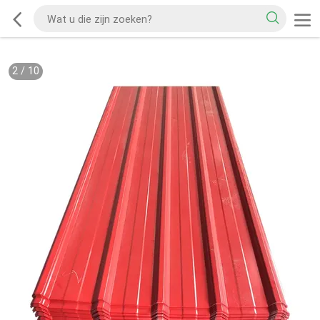
2
/
10