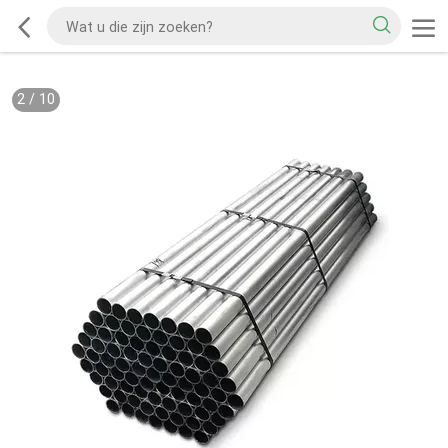
2
/
10