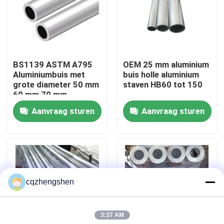
Over ons
Fabrieksreis
BS1139 ASTM A795
OEM 25 mm aluminium
Aluminiumbuis met
buis holle aluminium
grote diameter 50 mm
staven HB60 tot 150
Kwaliteitscontrole
60 mm 70 mm
Aanvraag sturen
Aanvraag sturen
Contacteer ons
nieuws
cqzhengshen
Vraag een offerte aan
3:37 AM
Naadloze Staalpijp