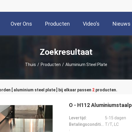
Over Ons
Producten
Video's
Nieuws
Zoekresultaat
Thuis
/
Producten
/
Aluminium Steel Plate
den [ aluminium steel plate ] bij elkaar passen
2
producten.
O - H112 Aluminiumstaalp
Levertijd:
5-15 dagen
Betalingscondities:
T/T, LC
: