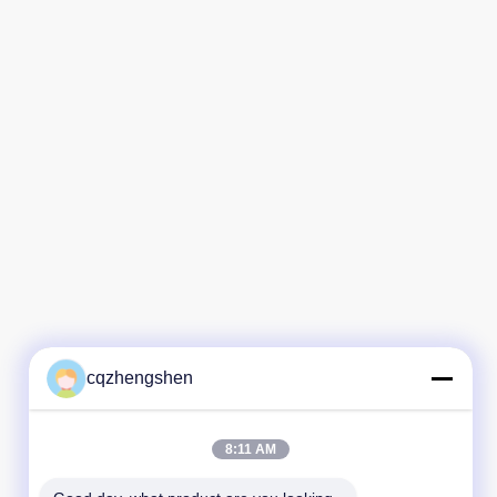
cqzhengshen
8:11 AM