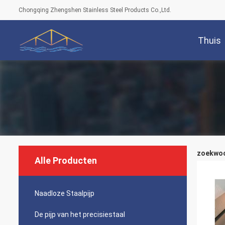
Chongqing Zhengshen Stainless Steel Products Co.,Ltd.
Thuis
zoekwoor
Alle Producten
Naadloze Staalpijp
De pijp van het precisiestaal